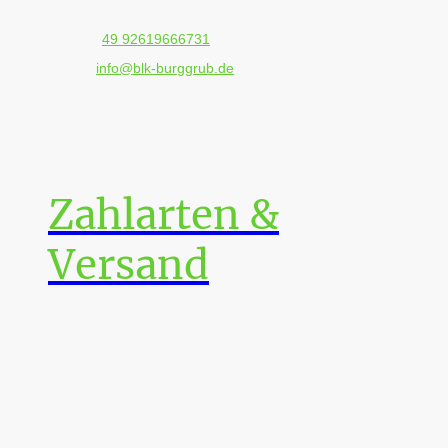
Telefon:
49 92619666731
E-Mail:
info@blk-burggrub.de
Adresse: Sonneberger Str. 60, 96342 Stockheim,
Germany
Zahlarten &
Versand
Paypal Checkout DPD 5,90 €
Vorkassse GLS
Barzahlung bei Abholung