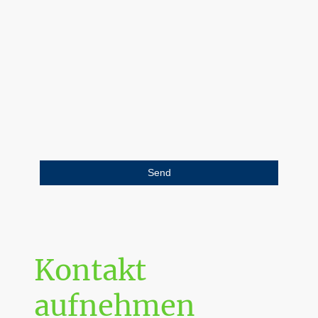
Ich bin damit einverstanden, dass diese Daten
zum Zwecke der Kontaktaufnahme gespeichert
und verarbeitet werden. Mir ist bekannt, dass ich
meine Einwilligung jederzeit widerrufen kann.
*
Bitte füllen Sie alle erforderlichen Felder aus.
Send
Kontakt
aufnehmen