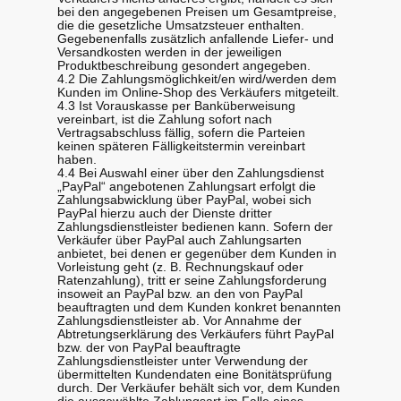
bei den angegebenen Preisen um Gesamtpreise,
die die gesetzliche Umsatzsteuer enthalten.
Gegebenenfalls zusätzlich anfallende Liefer- und
Versandkosten werden in der jeweiligen
Produktbeschreibung gesondert angegeben.
4.2 Die Zahlungsmöglichkeit/en wird/werden dem
Kunden im Online-Shop des Verkäufers mitgeteilt.
4.3 Ist Vorauskasse per Banküberweisung
vereinbart, ist die Zahlung sofort nach
Vertragsabschluss fällig, sofern die Parteien
keinen späteren Fälligkeitstermin vereinbart
haben.
4.4 Bei Auswahl einer über den Zahlungsdienst
„PayPal“ angebotenen Zahlungsart erfolgt die
Zahlungsabwicklung über PayPal, wobei sich
PayPal hierzu auch der Dienste dritter
Zahlungsdienstleister bedienen kann. Sofern der
Verkäufer über PayPal auch Zahlungsarten
anbietet, bei denen er gegenüber dem Kunden in
Vorleistung geht (z. B. Rechnungskauf oder
Ratenzahlung), tritt er seine Zahlungsforderung
insoweit an PayPal bzw. an den von PayPal
beauftragten und dem Kunden konkret benannten
Zahlungsdienstleister ab. Vor Annahme der
Abtretungserklärung des Verkäufers führt PayPal
bzw. der von PayPal beauftragte
Zahlungsdienstleister unter Verwendung der
übermittelten Kundendaten eine Bonitätsprüfung
durch. Der Verkäufer behält sich vor, dem Kunden