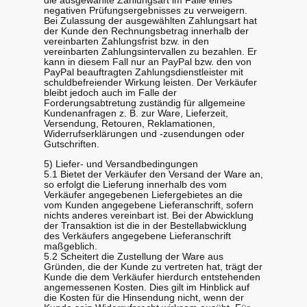
die ausgewählte Zahlungsart im Falle eines
negativen Prüfungsergebnisses zu verweigern.
Bei Zulassung der ausgewählten Zahlungsart hat
der Kunde den Rechnungsbetrag innerhalb der
vereinbarten Zahlungsfrist bzw. in den
vereinbarten Zahlungsintervallen zu bezahlen. Er
kann in diesem Fall nur an PayPal bzw. den von
PayPal beauftragten Zahlungsdienstleister mit
schuldbefreiender Wirkung leisten. Der Verkäufer
bleibt jedoch auch im Falle der
Forderungsabtretung zuständig für allgemeine
Kundenanfragen z. B. zur Ware, Lieferzeit,
Versendung, Retouren, Reklamationen,
Widerrufserklärungen und -zusendungen oder
Gutschriften.
5) Liefer- und Versandbedingungen
5.1 Bietet der Verkäufer den Versand der Ware an,
so erfolgt die Lieferung innerhalb des vom
Verkäufer angegebenen Liefergebietes an die
vom Kunden angegebene Lieferanschrift, sofern
nichts anderes vereinbart ist. Bei der Abwicklung
der Transaktion ist die in der Bestellabwicklung
des Verkäufers angegebene Lieferanschrift
maßgeblich.
5.2 Scheitert die Zustellung der Ware aus
Gründen, die der Kunde zu vertreten hat, trägt der
Kunde die dem Verkäufer hierdurch entstehenden
angemessenen Kosten. Dies gilt im Hinblick auf
die Kosten für die Hinsendung nicht, wenn der