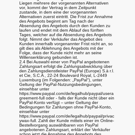
Liegen mehrere der vorgenannten Alternativen
vor, kommt der Vertrag in dem Zeitpunkt
zustande, in dem eine der vorgenannten
Alternativen zuerst eintritt. Die Frist zur Annahme
des Angebots beginnt am Tag nach der
Absendung des Angebots durch den Kunden zu
laufen und endet mit dem Ablauf des fünften
Tages, welcher auf die Absendung des Angebots
folgt. Nimmt der Verkäufer das Angebot des
Kunden innerhalb vorgenannter Frist nicht an, so
gilt dies als Ablehnung des Angebots mit der
Folge, dass der Kunde nicht mehr an seine
Willenserklärung gebunden ist.
2.4 Bei Auswahl einer von PayPal angebotenen
Zahlungsart erfolgt die Zahlungsabwicklung über
den Zahlungsdienstleister PayPal (Europe) S.à r.l.
et Cie, S.C.A., 22-24 Boulevard Royal, L-2449
Luxemburg (im Folgenden: „PayPal“), unter
Geltung der PayPal-Nutzungsbedingungen,
einsehbar unter
https://www.paypal.com/de/legalhub/paypal/usera
greement-full oder - falls der Kunde nicht über ein
PayPal-Konto verfügt – unter Geltung der
Bedingungen für Zahlungen ohne PayPal-Konto,
einsehbar unter
https://www.paypal.com/de/legalhub/paypal/privac
ywax-full. Zahlt der Kunde mittels einer im Online-
Bestellvorgang auswählbaren von PayPal
angebotenen Zahlungsart, erklärt der Verkäufer
schon jetzt die Annahme des Angebots des